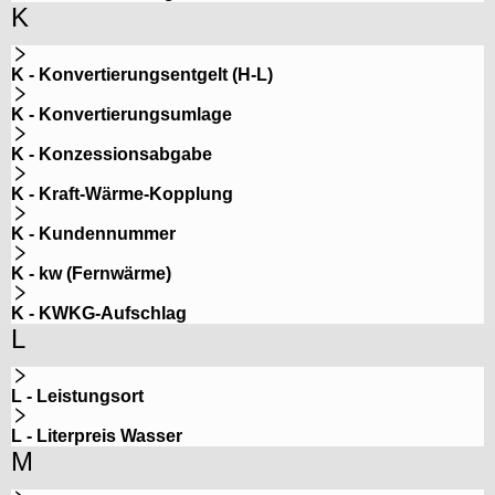
K
K - Konvertierungsentgelt (H-L)
K - Konvertierungsumlage
K - Konzessionsabgabe
K - Kraft-Wärme-Kopplung
K - Kundennummer
K - kw (Fernwärme)
K - KWKG-Aufschlag
L
L - Leistungsort
L - Literpreis Wasser
M