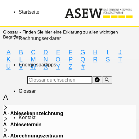
Startseite
Glossar - Finden Sie hier eine Erklärung zu allen wichtigen
Begriffen
Rechnungserklärer
A
B
C
D
E
F
G
H
I
J
K
L
M
N
O
P
Q
R
S
T
Energiespartipps
U
V
W
X
Y
Z
#
Glossar
A
A - Ablesekennzeichnung
Kontakt
A - Ablesetermin
A - Abrechnungszeitraum