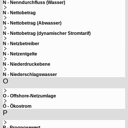
N - Nenndurchfluss (Wasser)
N - Nettobetrag
N - Nettobetrag (Abwasser)
N - Nettobetrag (dynamischer Stromtarif)
N - Netzbetreiber
N - Netzentgelte
N - Niederdruckebene
N - Niederschlagswasser
O
O - Offshore-Netzumlage
Ö - Ökostrom
P
P - Prognosewert